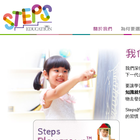
我們深
下一代
要讓學
知識就
物去發
Steps
的習慣