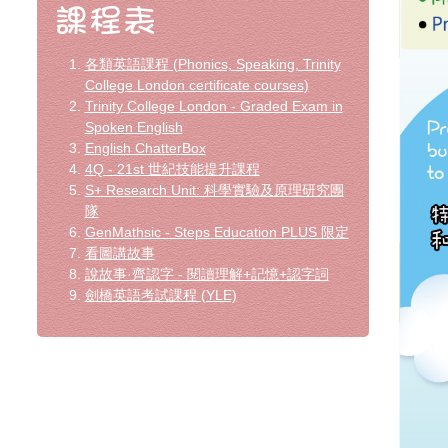
各類英語課程 (Phonics, Speaking, Trinity
College London certificate courses)
Trinity College London - Graded Exam in
Spoken English
English ChatterBox
4Q - 21st 世紀技能提升課程
S+ Research Unit: 科學實驗及原理研究團
隊
GenMathsic - Steps Education PLUS 限定
看圖講故事
說故事·齊認字 - 閱讀理解+記憶+認字詞
劍橋英語考試課程 (YLE)